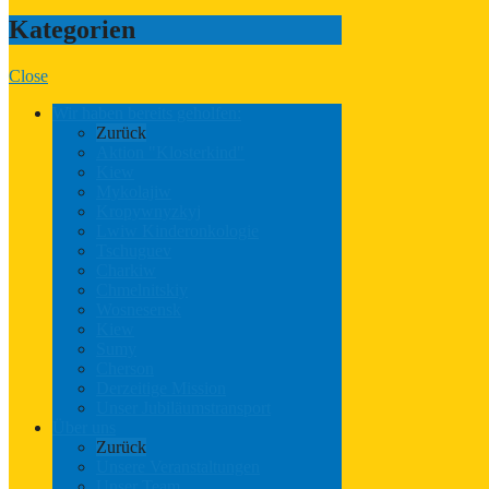
Kategorien
Close
Wir haben bereits geholfen:
Zurück
Aktion "Klosterkind"
Kiew
Mykolajiw
Kropywnyzkyj
Lwiw Kinderonkologie
Tschuguev
Charkiw
Chmelnitskiy
Wosnesensk
Kiew
Sumy
Cherson
Derzeitige Mission
Unser Jubiläumstransport
Über uns
Zurück
Unsere Veranstaltungen
Unser Team