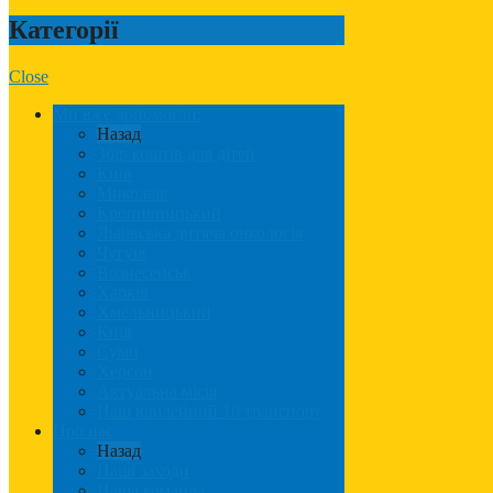
Категорії
Close
Ми вже допомогли:
Назад
Збір коштів для дітей
Київ
Миколаїв
Кропивницький
Львівська дитяча онкологія
Чугуїв
Вознесенськ
Харків
Хмельницький
Київ
Суми
Херсон
Актуальна місія
Наш ювілейний 10 транспорт
Про нас
Назад
Наші заходи
Наша команда